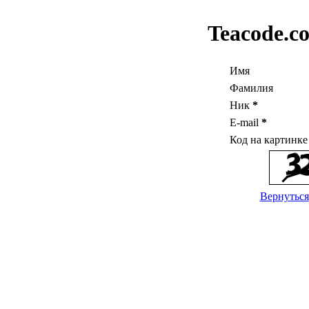
Teacode.c
Имя
Фамилия
Ник
*
E-mail
*
Код на картинк
Вернуться