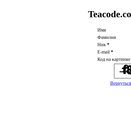
Teacode.c
Имя
Фамилия
Ник
*
E-mail
*
Код на картинк
Вернуться