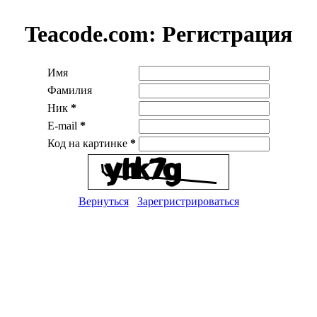
Teacode.com:
Регистрация
Имя
Фамилия
Ник
*
E-mail
*
Код на картинке
*
Вернуться
Зарегристрироваться