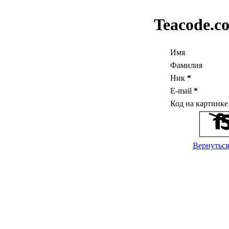
Teacode.c
Имя
Фамилия
Ник
*
E-mail
*
Код на картинк
Вернуться