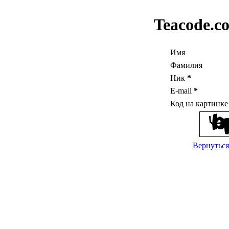
Teacode.c
Имя
Фамилия
Ник
*
E-mail
*
Код на картинк
Вернуться