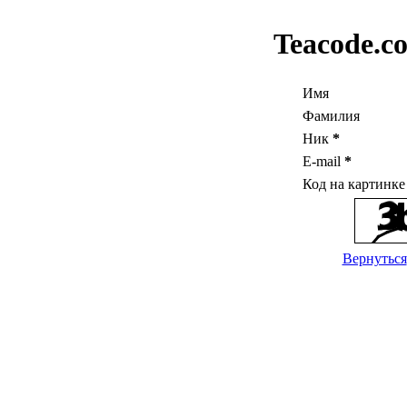
Teacode.c
Имя
Фамилия
Ник
*
E-mail
*
Код на картинк
Вернуться