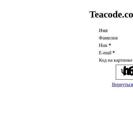
Teacode.c
Имя
Фамилия
Ник
*
E-mail
*
Код на картинк
Вернуться