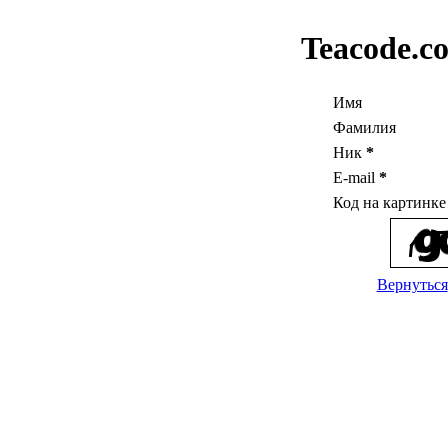
Teacode.c
Имя
Фамилия
Ник
*
E-mail
*
Код на картинк
Вернуться