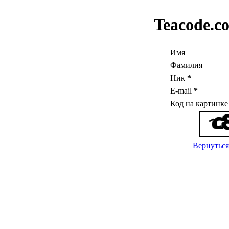
Teacode.c
Имя
Фамилия
Ник
*
E-mail
*
Код на картинк
Вернуться