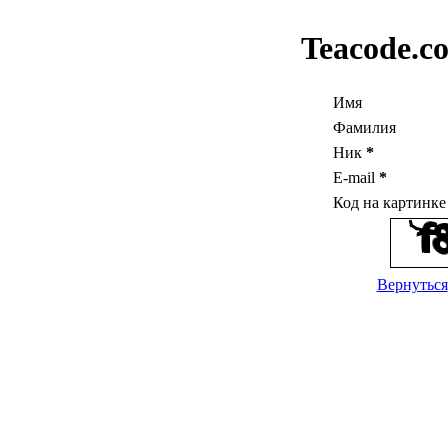
Teacode.c
Имя
Фамилия
Ник
*
E-mail
*
Код на картинк
Вернуться