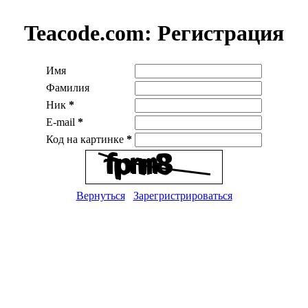
Teacode.com:
Регистрация
Имя
Фамилия
Ник
*
E-mail
*
Код на картинке
*
Вернуться
Зарегристрироваться