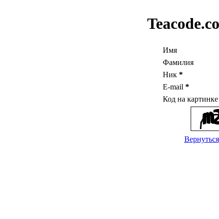
Teacode.c
Имя
Фамилия
Ник
*
E-mail
*
Код на картинк
Вернуться