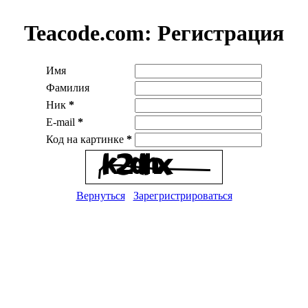
Teacode.com:
Регистрация
Имя
Фамилия
Ник
*
E-mail
*
Код на картинке
*
Вернуться
Зарегристрироваться