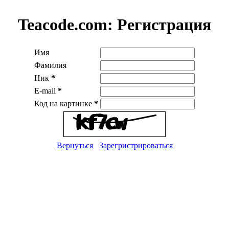
Teacode.com:
Регистрация
Имя
Фамилия
Ник
*
E-mail
*
Код на картинке
*
Вернуться
Зарегристрироваться