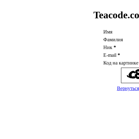
Teacode.c
Имя
Фамилия
Ник
*
E-mail
*
Код на картинк
Вернуться