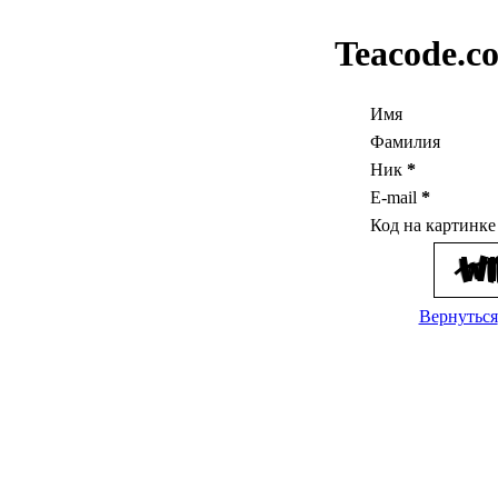
Teacode.c
Имя
Фамилия
Ник
*
E-mail
*
Код на картинк
Вернуться