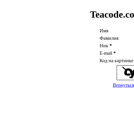
Teacode.c
Имя
Фамилия
Ник
*
E-mail
*
Код на картинк
Вернуться