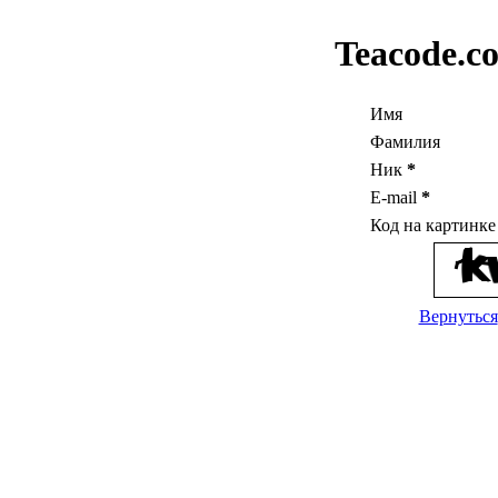
Teacode.c
Имя
Фамилия
Ник
*
E-mail
*
Код на картинк
Вернуться