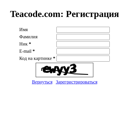
Teacode.com:
Регистрация
Имя
Фамилия
Ник
*
E-mail
*
Код на картинке
*
Вернуться
Зарегристрироваться