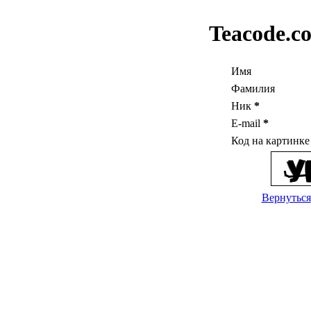
Teacode.c
Имя
Фамилия
Ник
*
E-mail
*
Код на картинк
Вернуться