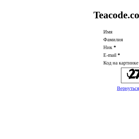
Teacode.c
Имя
Фамилия
Ник
*
E-mail
*
Код на картинк
Вернуться