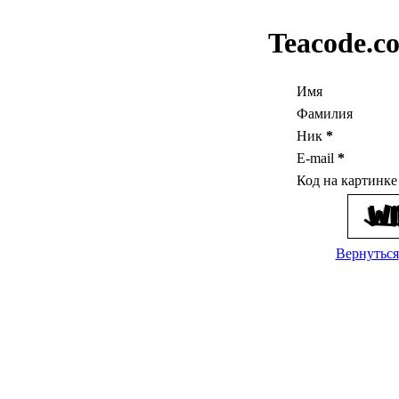
Teacode.c
Имя
Фамилия
Ник
*
E-mail
*
Код на картинк
Вернуться