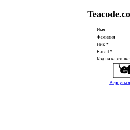
Teacode.c
Имя
Фамилия
Ник
*
E-mail
*
Код на картинк
Вернуться