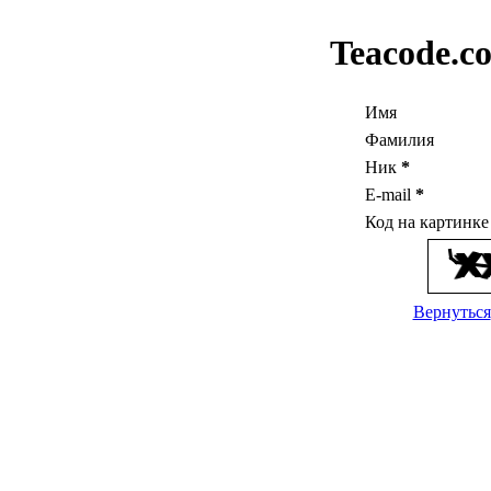
Teacode.c
Имя
Фамилия
Ник
*
E-mail
*
Код на картинк
Вернуться