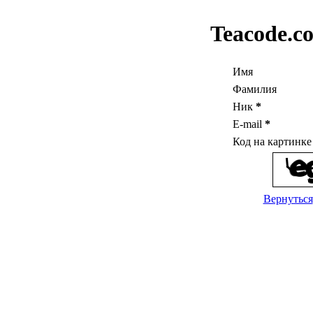
Teacode.c
Имя
Фамилия
Ник
*
E-mail
*
Код на картинк
Вернуться