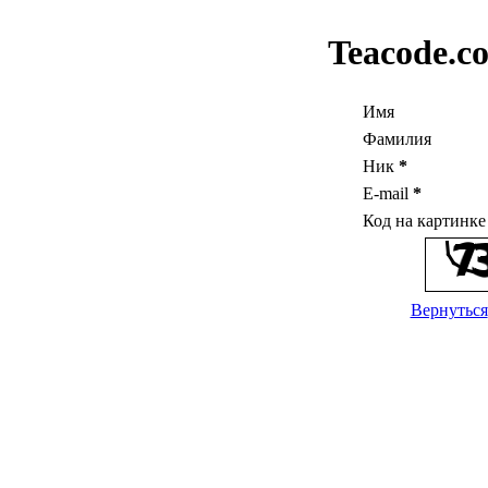
Teacode.c
Имя
Фамилия
Ник
*
E-mail
*
Код на картинк
Вернуться