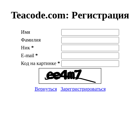
Teacode.com:
Регистрация
Имя
Фамилия
Ник
*
E-mail
*
Код на картинке
*
Вернуться
Зарегристрироваться