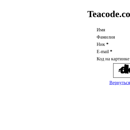
Teacode.c
Имя
Фамилия
Ник
*
E-mail
*
Код на картинк
Вернуться