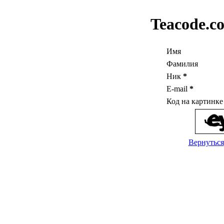
Teacode.c
Имя
Фамилия
Ник
*
E-mail
*
Код на картинк
Вернуться