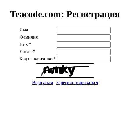
Teacode.com:
Регистрация
Имя
Фамилия
Ник
*
E-mail
*
Код на картинке
*
Вернуться
Зарегристрироваться