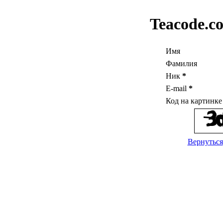
Teacode.c
Имя
Фамилия
Ник
*
E-mail
*
Код на картинк
Вернуться