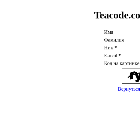
Teacode.c
Имя
Фамилия
Ник
*
E-mail
*
Код на картинк
Вернуться