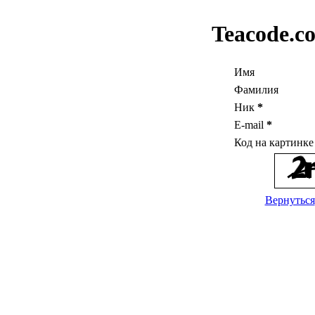
Teacode.c
Имя
Фамилия
Ник
*
E-mail
*
Код на картинк
Вернуться