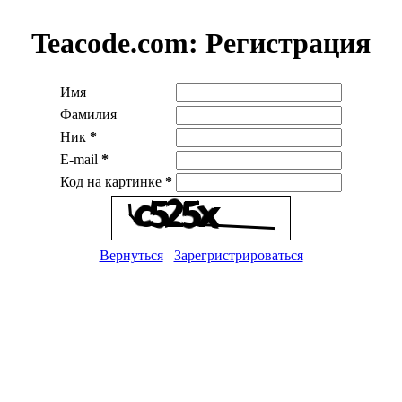
Teacode.com:
Регистрация
Имя
Фамилия
Ник
*
E-mail
*
Код на картинке
*
Вернуться
Зарегристрироваться