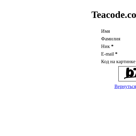
Teacode.c
Имя
Фамилия
Ник
*
E-mail
*
Код на картинк
Вернуться