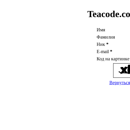
Teacode.c
Имя
Фамилия
Ник
*
E-mail
*
Код на картинк
Вернуться