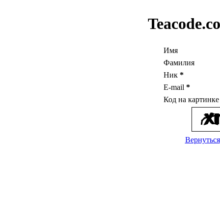
Teacode.c
Имя
Фамилия
Ник
*
E-mail
*
Код на картинк
Вернуться