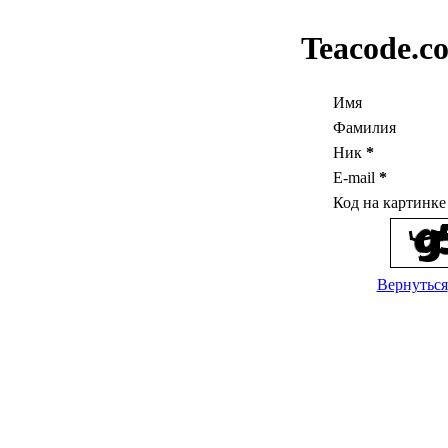
Teacode.c
Имя
Фамилия
Ник
*
E-mail
*
Код на картинк
Вернуться