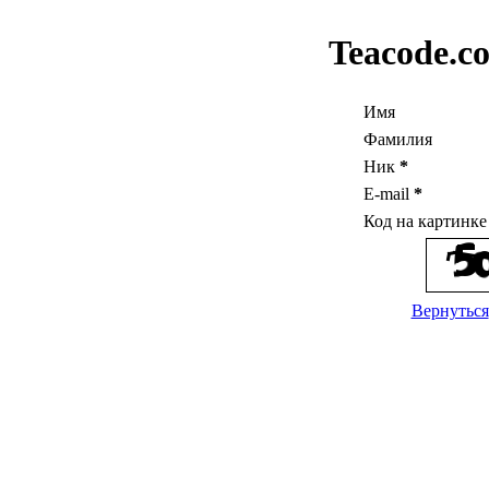
Teacode.c
Имя
Фамилия
Ник
*
E-mail
*
Код на картинк
Вернуться