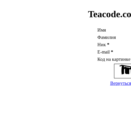
Teacode.c
Имя
Фамилия
Ник
*
E-mail
*
Код на картинк
Вернуться