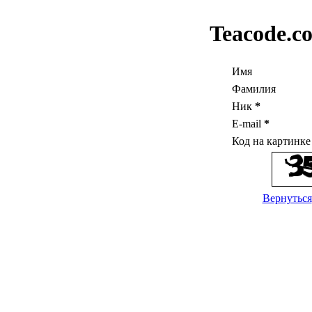
Teacode.c
Имя
Фамилия
Ник
*
E-mail
*
Код на картинк
Вернуться