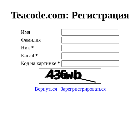
Teacode.com:
Регистрация
Имя
Фамилия
Ник
*
E-mail
*
Код на картинке
*
Вернуться
Зарегристрироваться