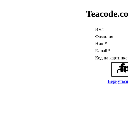
Teacode.c
Имя
Фамилия
Ник
*
E-mail
*
Код на картинк
Вернуться