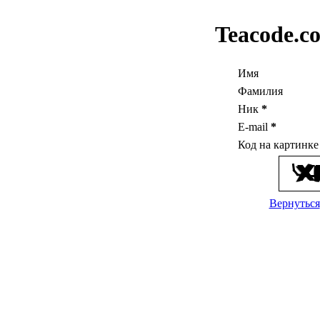
Teacode.c
Имя
Фамилия
Ник
*
E-mail
*
Код на картинк
Вернуться