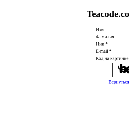
Teacode.c
Имя
Фамилия
Ник
*
E-mail
*
Код на картинк
Вернуться