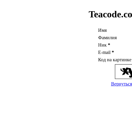
Teacode.c
Имя
Фамилия
Ник
*
E-mail
*
Код на картинк
Вернуться