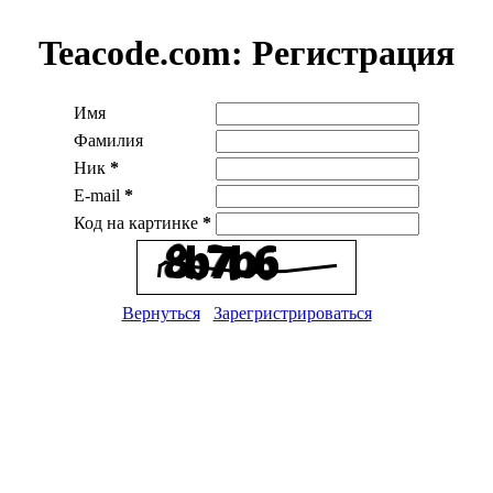
Teacode.com:
Регистрация
Имя
Фамилия
Ник
*
E-mail
*
Код на картинке
*
Вернуться
Зарегристрироваться