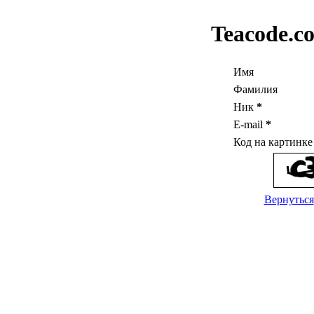
Teacode.c
Имя
Фамилия
Ник
*
E-mail
*
Код на картинк
Вернуться