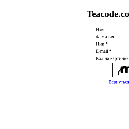
Teacode.c
Имя
Фамилия
Ник
*
E-mail
*
Код на картинк
Вернуться