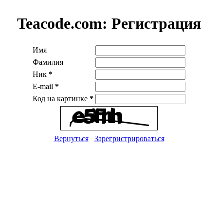
Teacode.com:
Регистрация
Имя
Фамилия
Ник
*
E-mail
*
Код на картинке
*
Вернуться
Зарегристрироваться